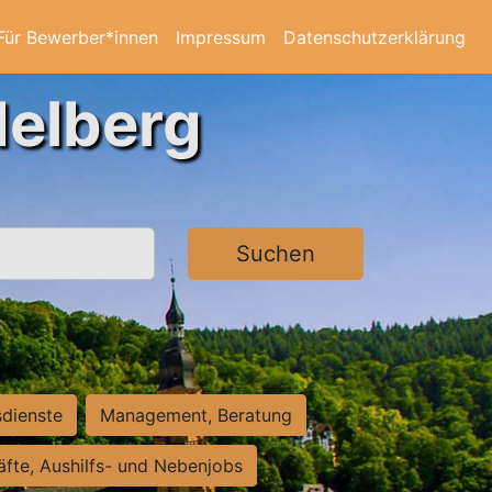
Für Bewerber*innen
Impressum
Datenschutzerklärung
delberg
Suchen
sdienste
Management, Beratung
räfte, Aushilfs- und Nebenjobs