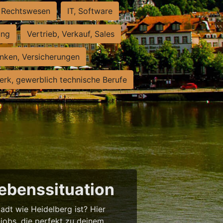
Rechtswesen
IT, Software
ung
Vertrieb, Verkauf, Sales
nken, Versicherungen
rk, gewerblich technische Berufe
Lebenssituation
tadt wie Heidelberg ist? Hier
njobs, die perfekt zu deinem