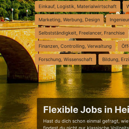
Einkauf, Logistik, Materialwirtschaft
W
Marketing, Werbung, Design
Ingenieu
Selbstständigkeit, Freelancer, Franchise
Finanzen, Controlling, Verwaltung
Öff
Forschung, Wissenschaft
Bildung, Erz
Flexible Jobs in H
Hast du dich schon einmal gefragt, wie 
findest du nicht nur klassische Vollzei