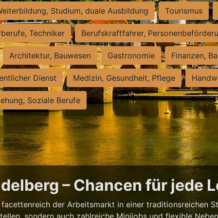
eiterbildung, Studium, duale Ausbildung
Tourismus
rberufe, Techniker
Berufskraftfahrer, Personenbeförder
Architektur, Bauwesen
Gastronomie
Finanzen, Ba
entlicher Dienst
Medizin, Gesundheit, Pflege
Handwe
iehung, Soziale Berufe
eidelberg – Chancen für jede 
facettenreich der Arbeitsmarkt in einer traditionsreichen S
tstellen, sondern auch zahlreiche Minijobs und flexible Nebe