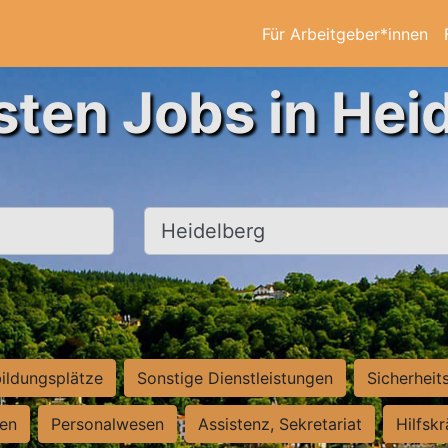
Für Arbeitgeber*innen
sten Jobs in Hei
Ort, Stadt
ildungsplätze
Sonstige Dienstleistungen
Sicherheit
ten
Personalwesen
Assistenz, Sekretariat
Hilfsk