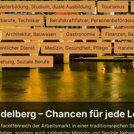
eiterbildung, Studium, duale Ausbildung
Tourismus
rberufe, Techniker
Berufskraftfahrer, Personenbeförder
Architektur, Bauwesen
Gastronomie
Finanzen, Ba
entlicher Dienst
Medizin, Gesundheit, Pflege
Handwe
iehung, Soziale Berufe
eidelberg – Chancen für jede 
facettenreich der Arbeitsmarkt in einer traditionsreichen S
tstellen, sondern auch zahlreiche Minijobs und flexible Nebe