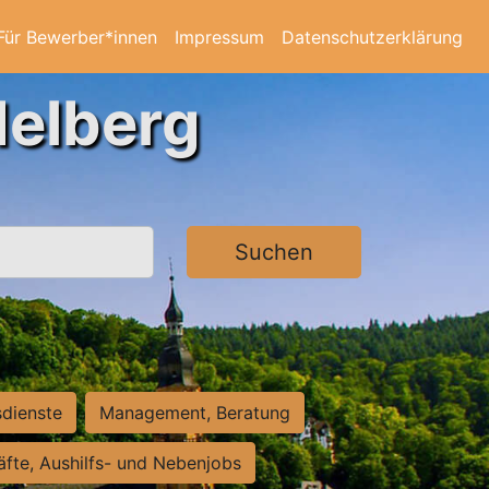
Für Bewerber*innen
Impressum
Datenschutzerklärung
delberg
Suchen
sdienste
Management, Beratung
räfte, Aushilfs- und Nebenjobs