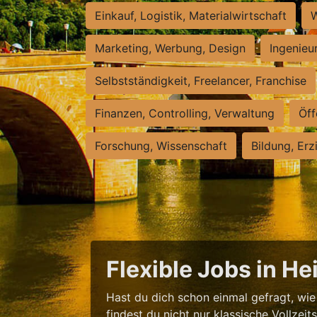
Einkauf, Logistik, Materialwirtschaft
W
Marketing, Werbung, Design
Ingenieu
Selbstständigkeit, Freelancer, Franchise
Finanzen, Controlling, Verwaltung
Öff
Forschung, Wissenschaft
Bildung, Erz
Flexible Jobs in H
Hast du dich schon einmal gefragt, wie 
findest du nicht nur klassische Vollzei