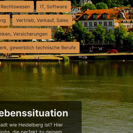
Rechtswesen
IT, Software
ung
Vertrieb, Verkauf, Sales
nken, Versicherungen
rk, gewerblich technische Berufe
Lebenssituation
tadt wie Heidelberg ist? Hier
njobs, die perfekt zu deinem