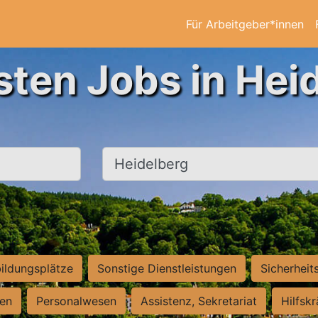
Für Arbeitgeber*innen
sten Jobs in Hei
Ort, Stadt
ildungsplätze
Sonstige Dienstleistungen
Sicherheit
ten
Personalwesen
Assistenz, Sekretariat
Hilfsk