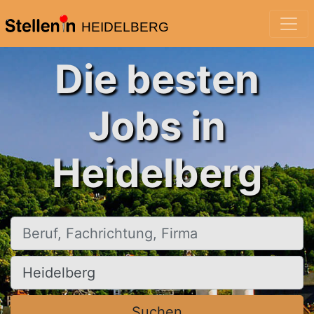
HEIDELBERG
Die besten
Jobs in
Heidelberg
Beruf, Fachrichtung, Firma
Ort, Stadt
Suchen