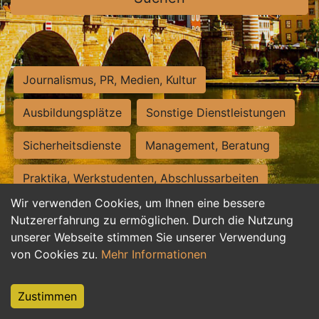
Journalismus, PR, Medien, Kultur
Ausbildungsplätze
Sonstige Dienstleistungen
Sicherheitsdienste
Management, Beratung
Praktika, Werkstudenten, Abschlussarbeiten
Wir verwenden Cookies, um Ihnen eine bessere
Personalwesen
Assistenz, Sekretariat
Nutzererfahrung zu ermöglichen. Durch die Nutzung
unserer Webseite stimmen Sie unserer Verwendung
Hilfskräfte, Aushilfs- und Nebenjobs
von Cookies zu.
Mehr Informationen
Einkauf, Logistik, Materialwirtschaft
Zustimmen
Weiterbildung, Studium, duale Ausbildung