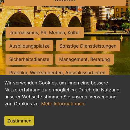
Journalismus, PR, Medien, Kultur
Ausbildungsplätze
Sonstige Dienstleistungen
Sicherheitsdienste
Management, Beratung
Praktika, Werkstudenten, Abschlussarbeiten
Wir verwenden Cookies, um Ihnen eine bessere
Personalwesen
Assistenz, Sekretariat
Nutzererfahrung zu ermöglichen. Durch die Nutzung
unserer Webseite stimmen Sie unserer Verwendung
Hilfskräfte, Aushilfs- und Nebenjobs
von Cookies zu.
Mehr Informationen
Einkauf, Logistik, Materialwirtschaft
Zustimmen
Weiterbildung, Studium, duale Ausbildung