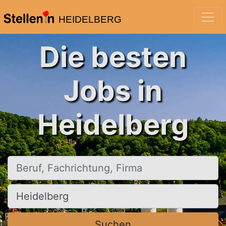
HEIDELBERG
Die besten
Jobs in
Heidelberg
Beruf, Fachrichtung, Firma
Ort, Stadt
Suchen