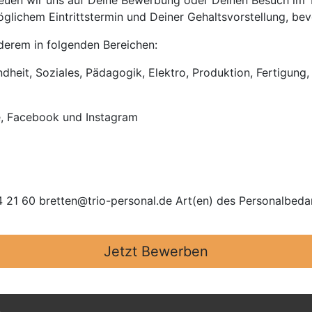
uen wir uns auf Deine Bewerbung oder Deinen Besuch im Tri
lichem Eintrittstermin und Deiner Gehaltsvorstellung, bevo
anderem in folgenden Bereichen:
heit, Soziales, Pädagogik, Elektro, Produktion, Fertigung, 
e, Facebook und Instagram
 21 60 bretten@trio-personal.de Art(en) des Personalbedar
Jetzt Bewerben