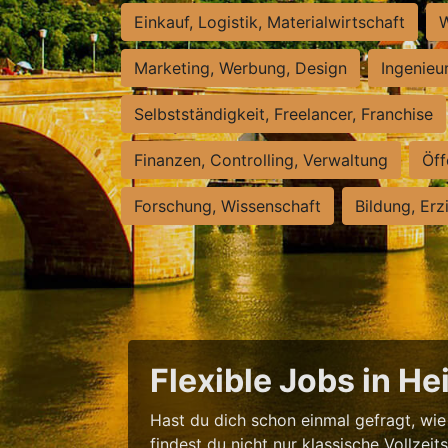
Einkauf, Logistik, Materialwirtschaft
W
Marketing, Werbung, Design
Ingenieu
Selbstständigkeit, Freelancer, Franchise
Finanzen, Controlling, Verwaltung
Öff
Forschung, Wissenschaft
Bildung, Erz
Flexible Jobs in H
Hast du dich schon einmal gefragt, wie 
findest du nicht nur klassische Vollzei