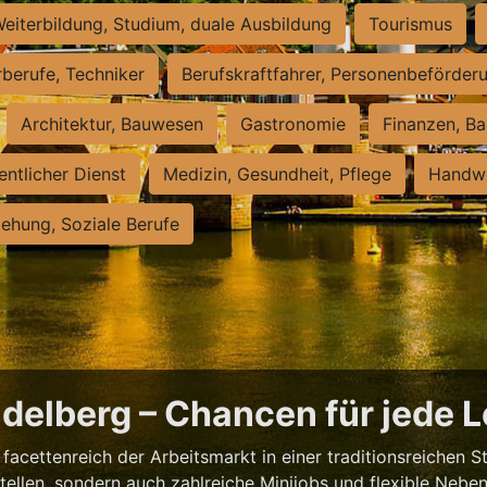
eiterbildung, Studium, duale Ausbildung
Tourismus
rberufe, Techniker
Berufskraftfahrer, Personenbeförder
Architektur, Bauwesen
Gastronomie
Finanzen, Ba
entlicher Dienst
Medizin, Gesundheit, Pflege
Handwe
iehung, Soziale Berufe
eidelberg – Chancen für jede 
facettenreich der Arbeitsmarkt in einer traditionsreichen S
tstellen, sondern auch zahlreiche Minijobs und flexible Nebe