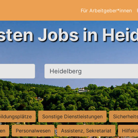
Für Arbeitgeber*innen
sten Jobs in Hei
Ort, Stadt
ildungsplätze
Sonstige Dienstleistungen
Sicherheit
ten
Personalwesen
Assistenz, Sekretariat
Hilfsk