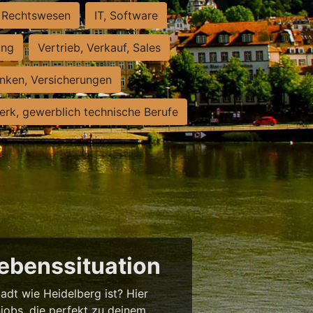
Rechtswesen
IT, Software
ung
Vertrieb, Verkauf, Sales
nken, Versicherungen
rk, gewerblich technische Berufe
Lebenssituation
tadt wie Heidelberg ist? Hier
njobs, die perfekt zu deinem