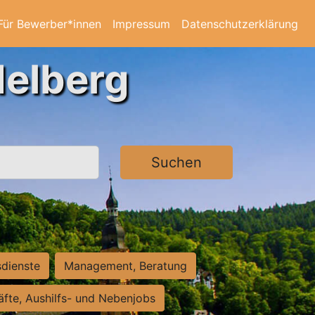
Für Bewerber*innen
Impressum
Datenschutzerklärung
delberg
Suchen
sdienste
Management, Beratung
räfte, Aushilfs- und Nebenjobs