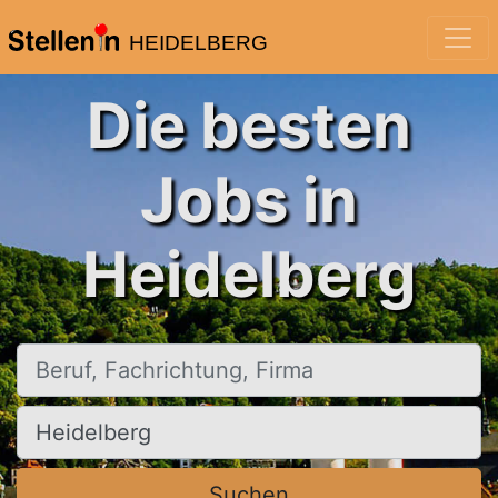
HEIDELBERG
Die besten
Jobs in
Heidelberg
Beruf, Fachrichtung, Firma
Ort, Stadt
Suchen