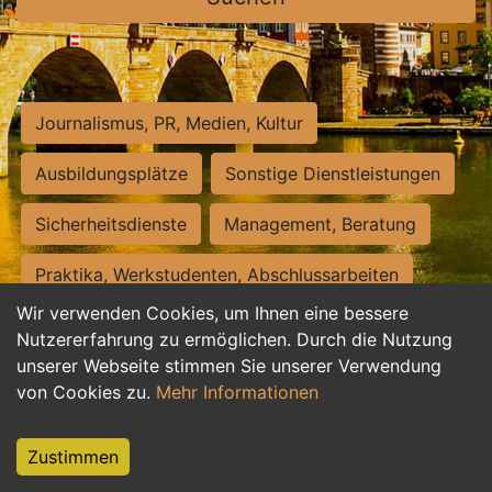
Journalismus, PR, Medien, Kultur
Ausbildungsplätze
Sonstige Dienstleistungen
Sicherheitsdienste
Management, Beratung
Praktika, Werkstudenten, Abschlussarbeiten
Wir verwenden Cookies, um Ihnen eine bessere
Personalwesen
Assistenz, Sekretariat
Nutzererfahrung zu ermöglichen. Durch die Nutzung
unserer Webseite stimmen Sie unserer Verwendung
Hilfskräfte, Aushilfs- und Nebenjobs
von Cookies zu.
Mehr Informationen
Einkauf, Logistik, Materialwirtschaft
Zustimmen
Weiterbildung, Studium, duale Ausbildung