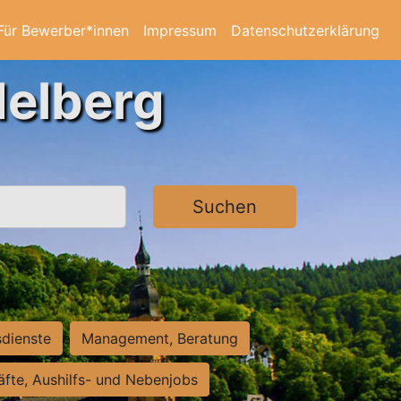
Für Bewerber*innen
Impressum
Datenschutzerklärung
delberg
Suchen
sdienste
Management, Beratung
räfte, Aushilfs- und Nebenjobs