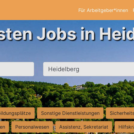
Für Arbeitgeber*innen
sten Jobs in Hei
Ort, Stadt
ildungsplätze
Sonstige Dienstleistungen
Sicherheit
ten
Personalwesen
Assistenz, Sekretariat
Hilfsk