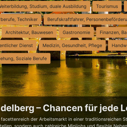
eiterbildung, Studium, duale Ausbildung
Tourismus
rberufe, Techniker
Berufskraftfahrer, Personenbeförder
Architektur, Bauwesen
Gastronomie
Finanzen, Ba
entlicher Dienst
Medizin, Gesundheit, Pflege
Handwe
iehung, Soziale Berufe
eidelberg – Chancen für jede 
facettenreich der Arbeitsmarkt in einer traditionsreichen S
tstellen, sondern auch zahlreiche Minijobs und flexible Nebe