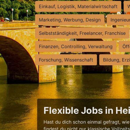
Einkauf, Logistik, Materialwirtschaft
W
Marketing, Werbung, Design
Ingenieu
Selbstständigkeit, Freelancer, Franchise
Finanzen, Controlling, Verwaltung
Öff
Forschung, Wissenschaft
Bildung, Erz
Flexible Jobs in H
Hast du dich schon einmal gefragt, wie 
findest du nicht nur klassische Vollzei