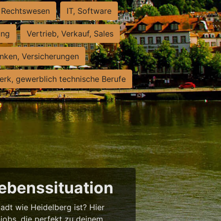
Rechtswesen
IT, Software
ung
Vertrieb, Verkauf, Sales
nken, Versicherungen
rk, gewerblich technische Berufe
Lebenssituation
tadt wie Heidelberg ist? Hier
njobs, die perfekt zu deinem