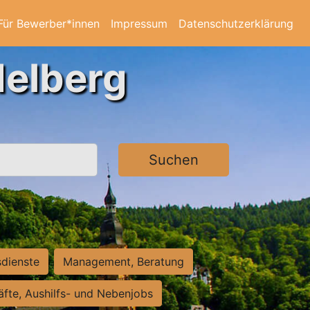
Für Bewerber*innen
Impressum
Datenschutzerklärung
delberg
Suchen
sdienste
Management, Beratung
räfte, Aushilfs- und Nebenjobs