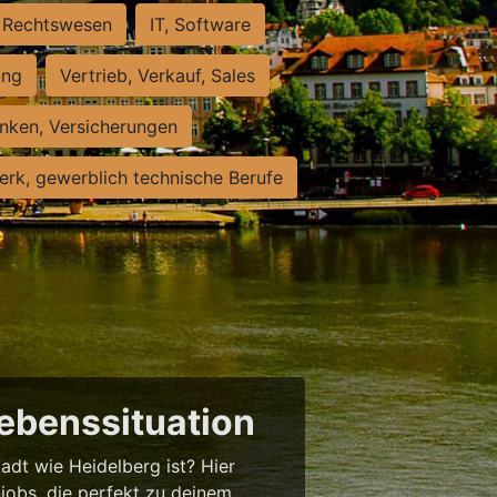
Rechtswesen
IT, Software
ung
Vertrieb, Verkauf, Sales
nken, Versicherungen
rk, gewerblich technische Berufe
Lebenssituation
tadt wie Heidelberg ist? Hier
njobs, die perfekt zu deinem