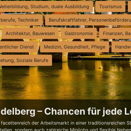
eiterbildung, Studium, duale Ausbildung
Tourismus
rberufe, Techniker
Berufskraftfahrer, Personenbeförder
Architektur, Bauwesen
Gastronomie
Finanzen, Ba
entlicher Dienst
Medizin, Gesundheit, Pflege
Handwe
iehung, Soziale Berufe
eidelberg – Chancen für jede 
facettenreich der Arbeitsmarkt in einer traditionsreichen S
tstellen, sondern auch zahlreiche Minijobs und flexible Nebe