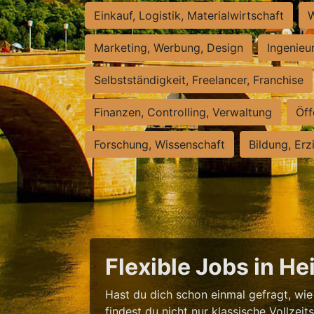
Einkauf, Logistik, Materialwirtschaft
W
Marketing, Werbung, Design
Ingenieu
Selbstständigkeit, Freelancer, Franchise
Finanzen, Controlling, Verwaltung
Öff
Forschung, Wissenschaft
Bildung, Erz
Flexible Jobs in H
Hast du dich schon einmal gefragt, wie 
findest du nicht nur klassische Vollzei