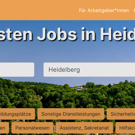
Für Arbeitgeber*innen
sten Jobs in Hei
Ort, Stadt
ildungsplätze
Sonstige Dienstleistungen
Sicherheit
ten
Personalwesen
Assistenz, Sekretariat
Hilfsk