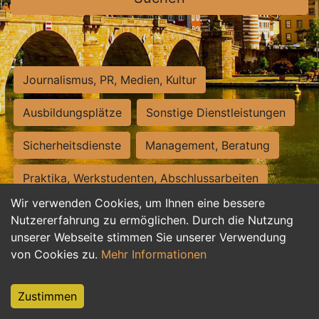
Journalismus, PR, Medien, Kultur
Ausbildungsplätze
Sonstige Dienstleistungen
Sicherheitsdienste
Management, Beratung
Praktika, Werkstudenten, Abschlussarbeiten
Wir verwenden Cookies, um Ihnen eine bessere
Personalwesen
Assistenz, Sekretariat
Nutzererfahrung zu ermöglichen. Durch die Nutzung
unserer Webseite stimmen Sie unserer Verwendung
Hilfskräfte, Aushilfs- und Nebenjobs
von Cookies zu.
Mehr Informationen
Einkauf, Logistik, Materialwirtschaft
Zustimmen
Weiterbildung, Studium, duale Ausbildung