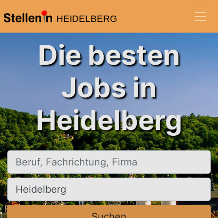
HEIDELBERG
Die besten
Jobs in
Heidelberg
Beruf, Fachrichtung, Firma
Ort, Stadt
Suchen