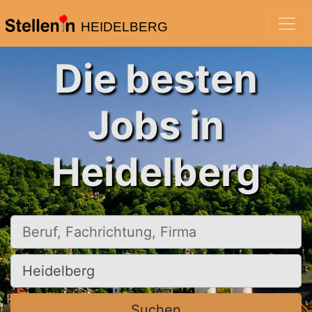
HEIDELBERG
Die besten
Jobs in
Heidelberg
Beruf, Fachrichtung, Firma
Ort, Stadt
Suchen