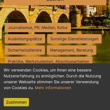
Journalismus, PR, Medien, Kultur
Ausbildungsplätze
Sonstige Dienstleistungen
Sicherheitsdienste
Management, Beratung
Praktika, Werkstudenten, Abschlussarbeiten
Wir verwenden Cookies, um Ihnen eine bessere
Personalwesen
Assistenz, Sekretariat
Nutzererfahrung zu ermöglichen. Durch die Nutzung
unserer Webseite stimmen Sie unserer Verwendung
Hilfskräfte, Aushilfs- und Nebenjobs
von Cookies zu.
Mehr Informationen
Einkauf, Logistik, Materialwirtschaft
Zustimmen
Weiterbildung, Studium, duale Ausbildung