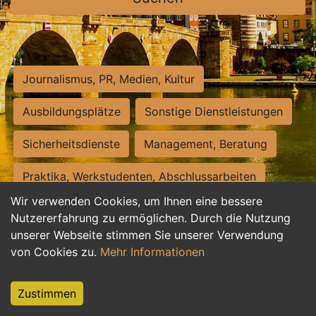
Journalismus, PR, Medien, Kultur
Ausbildungsplätze
Sonstige Dienstleistungen
Sicherheitsdienste
Management, Beratung
Praktika, Werkstudenten, Abschlussarbeiten
Wir verwenden Cookies, um Ihnen eine bessere
Personalwesen
Assistenz, Sekretariat
Nutzererfahrung zu ermöglichen. Durch die Nutzung
unserer Webseite stimmen Sie unserer Verwendung
Hilfskräfte, Aushilfs- und Nebenjobs
von Cookies zu.
Mehr Informationen
Einkauf, Logistik, Materialwirtschaft
Zustimmen
Weiterbildung, Studium, duale Ausbildung