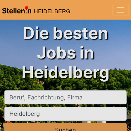
HEIDELBERG
Die besten
Jobs in
Heidelberg
Beruf, Fachrichtung, Firma
Ort, Stadt
Suchen