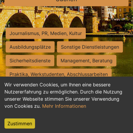
Journalismus, PR, Medien, Kultur
Ausbildungsplätze
Sonstige Dienstleistungen
Sicherheitsdienste
Management, Beratung
Praktika, Werkstudenten, Abschlussarbeiten
Wir verwenden Cookies, um Ihnen eine bessere
Personalwesen
Assistenz, Sekretariat
Nutzererfahrung zu ermöglichen. Durch die Nutzung
unserer Webseite stimmen Sie unserer Verwendung
Hilfskräfte, Aushilfs- und Nebenjobs
von Cookies zu.
Mehr Informationen
Einkauf, Logistik, Materialwirtschaft
Zustimmen
Weiterbildung, Studium, duale Ausbildung