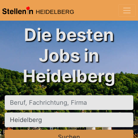
HEIDELBERG
Die besten
Jobs in
Heidelberg
Beruf, Fachrichtung, Firma
Ort, Stadt
Suchen