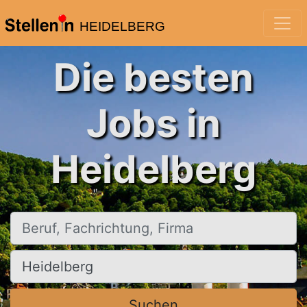
HEIDELBERG
Die besten
Jobs in
Heidelberg
Beruf, Fachrichtung, Firma
Ort, Stadt
Suchen