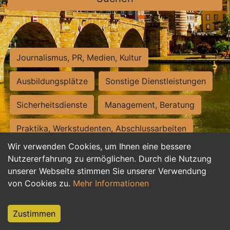
Journalismus, PR, Medien, Kultur
Ausbildungsplätze
Sonstige Dienstleistungen
Sicherheitsdienste
Management, Beratung
Praktika, Werkstudenten, Abschlussarbeiten
Wir verwenden Cookies, um Ihnen eine bessere
Personalwesen
Assistenz, Sekretariat
Nutzererfahrung zu ermöglichen. Durch die Nutzung
unserer Webseite stimmen Sie unserer Verwendung
Hilfskräfte, Aushilfs- und Nebenjobs
von Cookies zu.
Mehr Informationen
Einkauf, Logistik, Materialwirtschaft
Zustimmen
Weiterbildung, Studium, duale Ausbildung