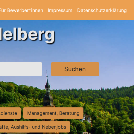
Für Bewerber*innen
Impressum
Datenschutzerklärung
delberg
Suchen
sdienste
Management, Beratung
räfte, Aushilfs- und Nebenjobs