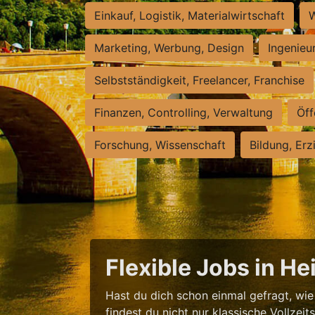
Einkauf, Logistik, Materialwirtschaft
W
Marketing, Werbung, Design
Ingenieu
Selbstständigkeit, Freelancer, Franchise
Finanzen, Controlling, Verwaltung
Öff
Forschung, Wissenschaft
Bildung, Erz
Flexible Jobs in H
Hast du dich schon einmal gefragt, wie 
findest du nicht nur klassische Vollzei