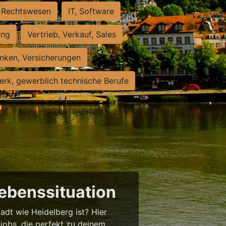
Rechtswesen
IT, Software
ung
Vertrieb, Verkauf, Sales
nken, Versicherungen
rk, gewerblich technische Berufe
Lebenssituation
tadt wie Heidelberg ist? Hier
njobs, die perfekt zu deinem