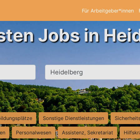
Für Arbeitgeber*innen
sten Jobs in Hei
Ort, Stadt
ildungsplätze
Sonstige Dienstleistungen
Sicherheit
ten
Personalwesen
Assistenz, Sekretariat
Hilfsk