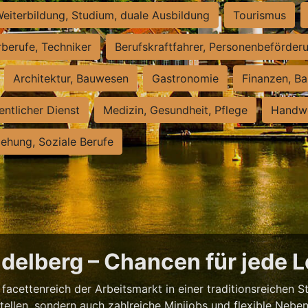
eiterbildung, Studium, duale Ausbildung
Tourismus
rberufe, Techniker
Berufskraftfahrer, Personenbeförder
Architektur, Bauwesen
Gastronomie
Finanzen, Ba
entlicher Dienst
Medizin, Gesundheit, Pflege
Handwe
iehung, Soziale Berufe
eidelberg – Chancen für jede 
facettenreich der Arbeitsmarkt in einer traditionsreichen S
tstellen, sondern auch zahlreiche Minijobs und flexible Nebe