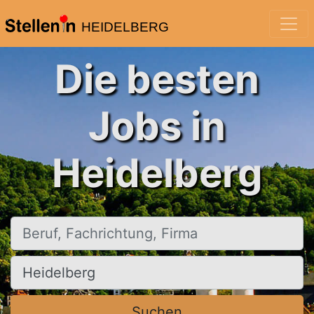
HEIDELBERG
Die besten
Jobs in
Heidelberg
Beruf, Fachrichtung, Firma
Ort, Stadt
Suchen