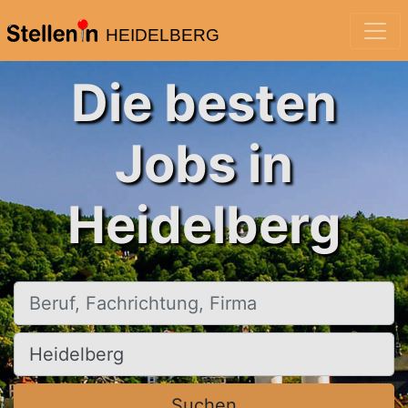
HEIDELBERG
Die besten
Jobs in
Heidelberg
Beruf, Fachrichtung, Firma
Ort, Stadt
Suchen