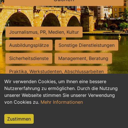
Journalismus, PR, Medien, Kultur
Ausbildungsplätze
Sonstige Dienstleistungen
Sicherheitsdienste
Management, Beratung
Praktika, Werkstudenten, Abschlussarbeiten
Wir verwenden Cookies, um Ihnen eine bessere
Personalwesen
Assistenz, Sekretariat
Nutzererfahrung zu ermöglichen. Durch die Nutzung
unserer Webseite stimmen Sie unserer Verwendung
Hilfskräfte, Aushilfs- und Nebenjobs
von Cookies zu.
Mehr Informationen
Einkauf, Logistik, Materialwirtschaft
Zustimmen
Weiterbildung, Studium, duale Ausbildung