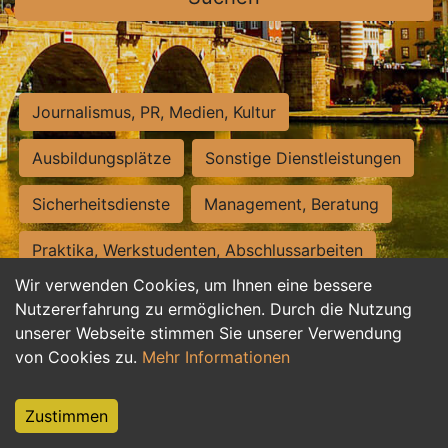
Journalismus, PR, Medien, Kultur
Ausbildungsplätze
Sonstige Dienstleistungen
Sicherheitsdienste
Management, Beratung
Praktika, Werkstudenten, Abschlussarbeiten
Wir verwenden Cookies, um Ihnen eine bessere
Personalwesen
Assistenz, Sekretariat
Nutzererfahrung zu ermöglichen. Durch die Nutzung
unserer Webseite stimmen Sie unserer Verwendung
Hilfskräfte, Aushilfs- und Nebenjobs
von Cookies zu.
Mehr Informationen
Einkauf, Logistik, Materialwirtschaft
Zustimmen
Weiterbildung, Studium, duale Ausbildung