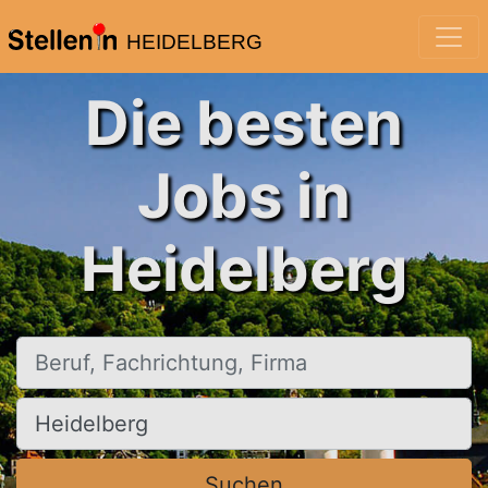
HEIDELBERG
Die besten
Jobs in
Heidelberg
Beruf, Fachrichtung, Firma
Ort, Stadt
Suchen