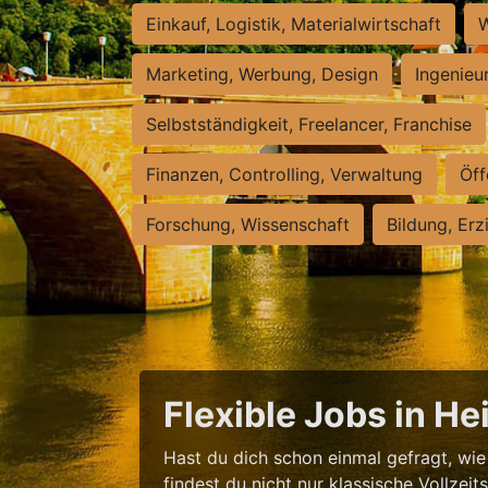
Einkauf, Logistik, Materialwirtschaft
W
Marketing, Werbung, Design
Ingenieu
Selbstständigkeit, Freelancer, Franchise
Finanzen, Controlling, Verwaltung
Öff
Forschung, Wissenschaft
Bildung, Erz
Flexible Jobs in H
Hast du dich schon einmal gefragt, wie 
findest du nicht nur klassische Vollzei