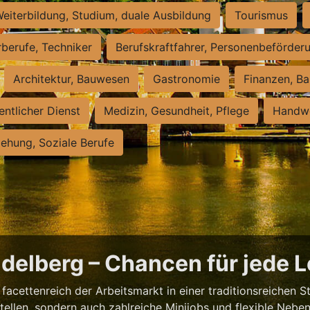
eiterbildung, Studium, duale Ausbildung
Tourismus
rberufe, Techniker
Berufskraftfahrer, Personenbeförder
Architektur, Bauwesen
Gastronomie
Finanzen, Ba
entlicher Dienst
Medizin, Gesundheit, Pflege
Handwe
iehung, Soziale Berufe
eidelberg – Chancen für jede 
facettenreich der Arbeitsmarkt in einer traditionsreichen S
tstellen, sondern auch zahlreiche Minijobs und flexible Nebe