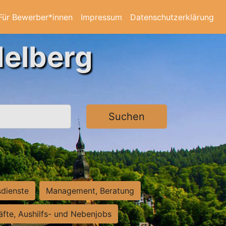
Für Bewerber*innen
Impressum
Datenschutzerklärung
delberg
Suchen
sdienste
Management, Beratung
räfte, Aushilfs- und Nebenjobs