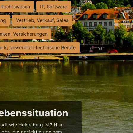
Rechtswesen
IT, Software
ung
Vertrieb, Verkauf, Sales
nken, Versicherungen
rk, gewerblich technische Berufe
Lebenssituation
tadt wie Heidelberg ist? Hier
njobs, die perfekt zu deinem