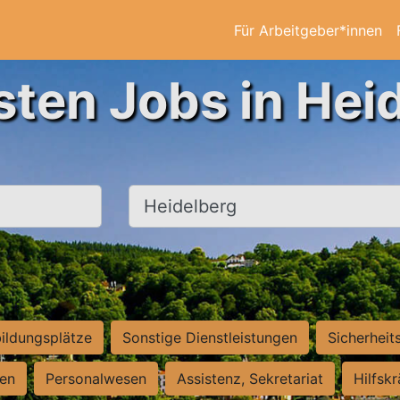
Für Arbeitgeber*innen
sten Jobs in Hei
Ort, Stadt
ildungsplätze
Sonstige Dienstleistungen
Sicherheit
ten
Personalwesen
Assistenz, Sekretariat
Hilfsk