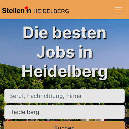
HEIDELBERG
Die besten
Jobs in
Heidelberg
Beruf, Fachrichtung, Firma
Ort, Stadt
Suchen