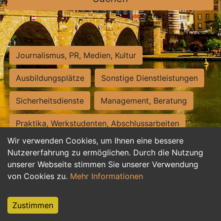
Journalismus, PR, Medien, Kultur
Ausbildungsplätze
Sonstige Dienstleistungen
Sicherheitsdienste
Management, Beratung
Praktika, Werkstudenten, Abschlussarbeiten
Wir verwenden Cookies, um Ihnen eine bessere
Personalwesen
Assistenz, Sekretariat
Nutzererfahrung zu ermöglichen. Durch die Nutzung
unserer Webseite stimmen Sie unserer Verwendung
Hilfskräfte, Aushilfs- und Nebenjobs
von Cookies zu.
Mehr Informationen
Einkauf, Logistik, Materialwirtschaft
Zustimmen
Weiterbildung, Studium, duale Ausbildung