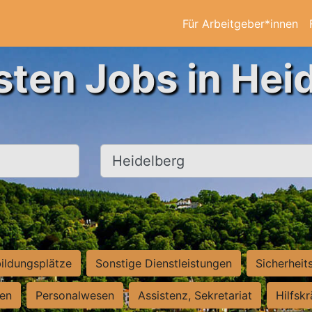
Für Arbeitgeber*innen
sten Jobs in Hei
Ort, Stadt
ildungsplätze
Sonstige Dienstleistungen
Sicherheit
ten
Personalwesen
Assistenz, Sekretariat
Hilfsk