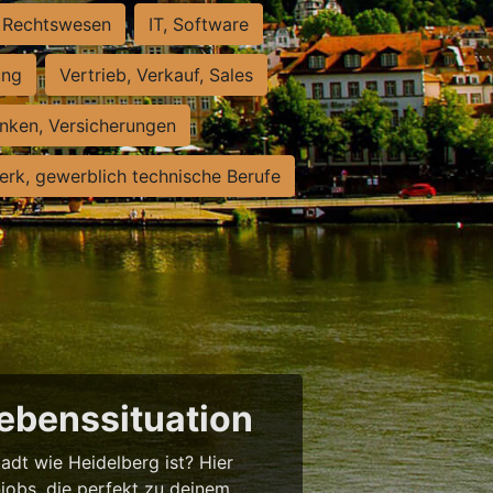
Rechtswesen
IT, Software
ung
Vertrieb, Verkauf, Sales
nken, Versicherungen
rk, gewerblich technische Berufe
Lebenssituation
tadt wie Heidelberg ist? Hier
njobs, die perfekt zu deinem