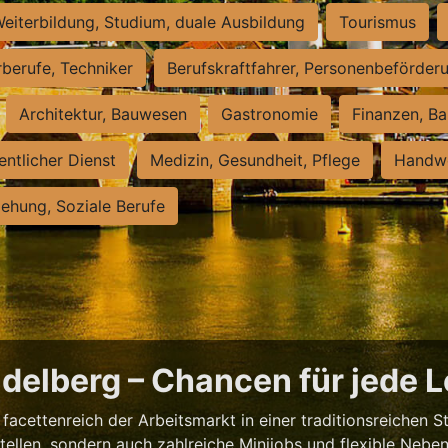
eiterbildung, Studium, duale Ausbildung
Tourismus
rberufe, Techniker
Berufskraftfahrer, Personenbeförder
Architektur, Bauwesen
Gastronomie
Finanzen, Ba
entlicher Dienst
Medizin, Gesundheit, Pflege
Handwe
iehung, Soziale Berufe
eidelberg – Chancen für jede 
facettenreich der Arbeitsmarkt in einer traditionsreichen S
tstellen, sondern auch zahlreiche Minijobs und flexible Nebe