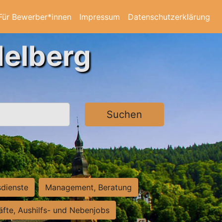
Für Bewerber*innen
Impressum
Datenschutzerklärung
delberg
Suchen
sdienste
Management, Beratung
räfte, Aushilfs- und Nebenjobs