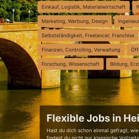
Einkauf, Logistik, Materialwirtschaft
W
Marketing, Werbung, Design
Ingenieu
Selbstständigkeit, Freelancer, Franchise
Finanzen, Controlling, Verwaltung
Öff
Forschung, Wissenschaft
Bildung, Erz
Flexible Jobs in H
Hast du dich schon einmal gefragt, wie 
findest du nicht nur klassische Vollzei