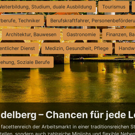
eiterbildung, Studium, duale Ausbildung
Tourismus
rberufe, Techniker
Berufskraftfahrer, Personenbeförder
Architektur, Bauwesen
Gastronomie
Finanzen, Ba
entlicher Dienst
Medizin, Gesundheit, Pflege
Handwe
iehung, Soziale Berufe
eidelberg – Chancen für jede 
facettenreich der Arbeitsmarkt in einer traditionsreichen S
tstellen, sondern auch zahlreiche Minijobs und flexible Nebe