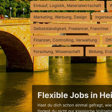
Einkauf, Logistik, Materialwirtschaft
W
Marketing, Werbung, Design
Ingenieu
Selbstständigkeit, Freelancer, Franchise
Finanzen, Controlling, Verwaltung
Öff
Forschung, Wissenschaft
Bildung, Erz
Flexible Jobs in H
Hast du dich schon einmal gefragt, wie 
findest du nicht nur klassische Vollzei