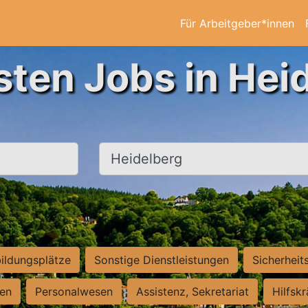
Für Arbeitgeber*innen
sten Jobs in Hei
Ort, Stadt
ildungsplätze
Sonstige Dienstleistungen
Sicherheit
ten
Personalwesen
Assistenz, Sekretariat
Hilfsk