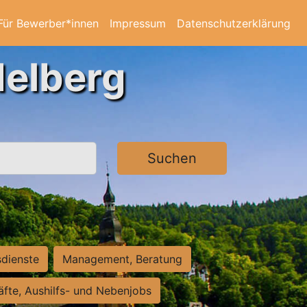
Für Bewerber*innen
Impressum
Datenschutzerklärung
delberg
Suchen
sdienste
Management, Beratung
räfte, Aushilfs- und Nebenjobs