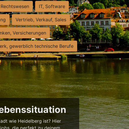
Rechtswesen
IT, Software
ung
Vertrieb, Verkauf, Sales
nken, Versicherungen
rk, gewerblich technische Berufe
Lebenssituation
tadt wie Heidelberg ist? Hier
njobs, die perfekt zu deinem