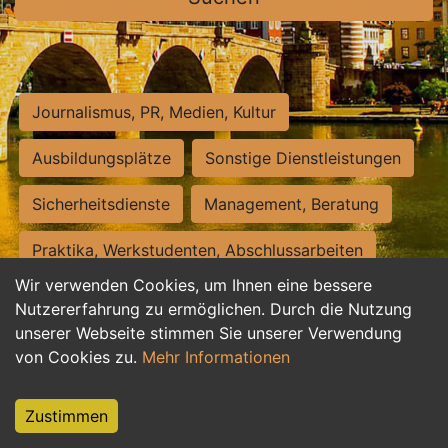
Journalismus, PR, Medien, Kultur
Ausbildungsplätze
Sonstige Dienstleistungen
Sicherheitsdienste
Management, Beratung
Praktika, Werkstudenten, Abschlussarbeiten
Wir verwenden Cookies, um Ihnen eine bessere
Personalwesen
Assistenz, Sekretariat
Nutzererfahrung zu ermöglichen. Durch die Nutzung
unserer Webseite stimmen Sie unserer Verwendung
Hilfskräfte, Aushilfs- und Nebenjobs
von Cookies zu.
Mehr Informationen
Einkauf, Logistik, Materialwirtschaft
Zustimmen
Weiterbildung, Studium, duale Ausbildung