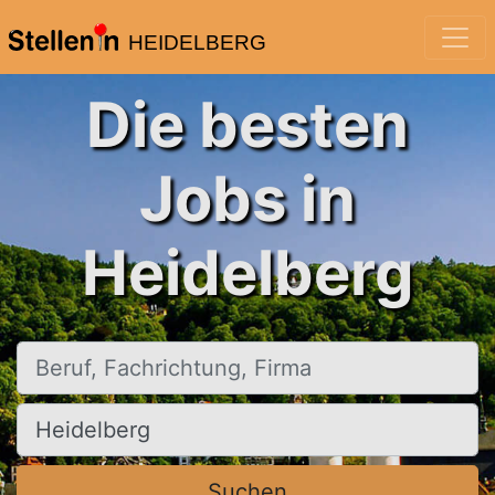
HEIDELBERG
Die besten
Jobs in
Heidelberg
Beruf, Fachrichtung, Firma
Ort, Stadt
Suchen