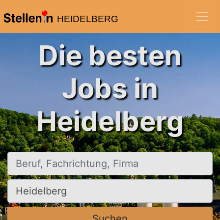
HEIDELBERG
Die besten
Jobs in
Heidelberg
Beruf, Fachrichtung, Firma
Ort, Stadt
Suchen