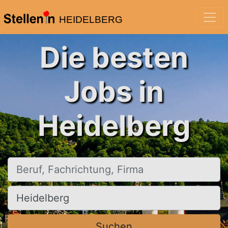
HEIDELBERG
Die besten
Jobs in
Heidelberg
Beruf, Fachrichtung, Firma
Ort, Stadt
Suchen