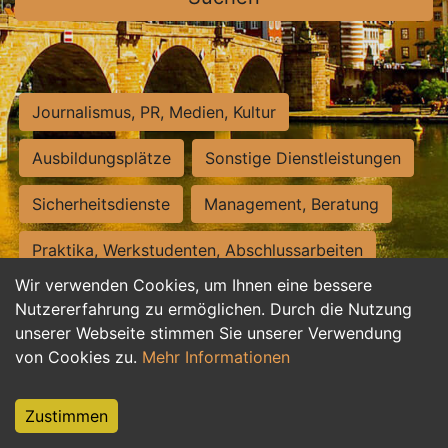
Journalismus, PR, Medien, Kultur
Ausbildungsplätze
Sonstige Dienstleistungen
Sicherheitsdienste
Management, Beratung
Praktika, Werkstudenten, Abschlussarbeiten
Wir verwenden Cookies, um Ihnen eine bessere
Personalwesen
Assistenz, Sekretariat
Nutzererfahrung zu ermöglichen. Durch die Nutzung
unserer Webseite stimmen Sie unserer Verwendung
Hilfskräfte, Aushilfs- und Nebenjobs
von Cookies zu.
Mehr Informationen
Einkauf, Logistik, Materialwirtschaft
Zustimmen
Weiterbildung, Studium, duale Ausbildung