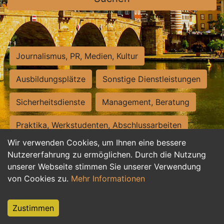
Journalismus, PR, Medien, Kultur
Ausbildungsplätze
Sonstige Dienstleistungen
Sicherheitsdienste
Management, Beratung
Praktika, Werkstudenten, Abschlussarbeiten
Wir verwenden Cookies, um Ihnen eine bessere
Personalwesen
Assistenz, Sekretariat
Nutzererfahrung zu ermöglichen. Durch die Nutzung
unserer Webseite stimmen Sie unserer Verwendung
Hilfskräfte, Aushilfs- und Nebenjobs
von Cookies zu.
Mehr Informationen
Einkauf, Logistik, Materialwirtschaft
Zustimmen
Weiterbildung, Studium, duale Ausbildung