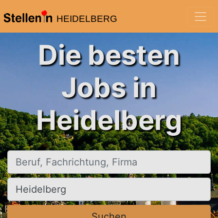
HEIDELBERG
Die besten
Jobs in
Heidelberg
Beruf, Fachrichtung, Firma
Ort, Stadt
Suchen