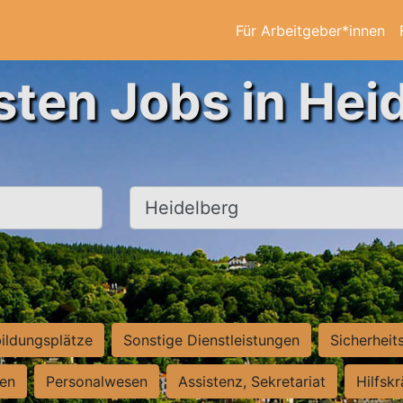
Für Arbeitgeber*innen
sten Jobs in Hei
Ort, Stadt
ildungsplätze
Sonstige Dienstleistungen
Sicherheit
ten
Personalwesen
Assistenz, Sekretariat
Hilfsk