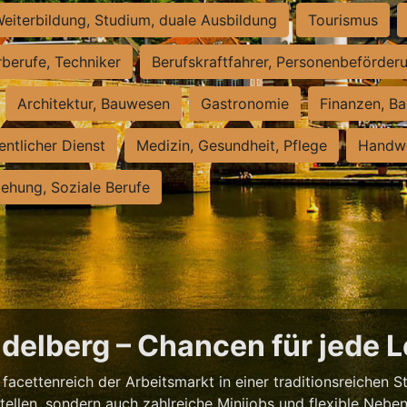
eiterbildung, Studium, duale Ausbildung
Tourismus
rberufe, Techniker
Berufskraftfahrer, Personenbeförder
Architektur, Bauwesen
Gastronomie
Finanzen, Ba
entlicher Dienst
Medizin, Gesundheit, Pflege
Handwe
iehung, Soziale Berufe
eidelberg – Chancen für jede 
facettenreich der Arbeitsmarkt in einer traditionsreichen S
tstellen, sondern auch zahlreiche Minijobs und flexible Nebe