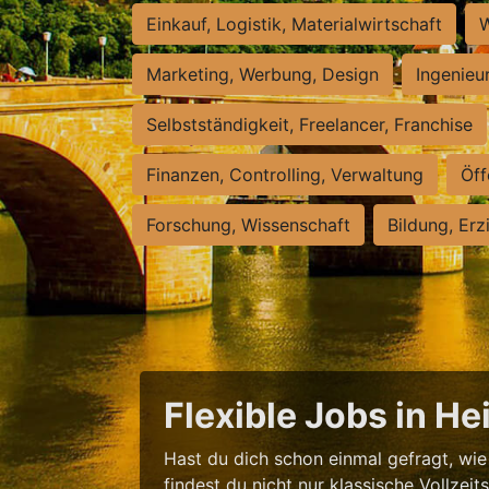
Einkauf, Logistik, Materialwirtschaft
W
Marketing, Werbung, Design
Ingenieu
Selbstständigkeit, Freelancer, Franchise
Finanzen, Controlling, Verwaltung
Öff
Forschung, Wissenschaft
Bildung, Erz
Flexible Jobs in H
Hast du dich schon einmal gefragt, wie 
findest du nicht nur klassische Vollzei