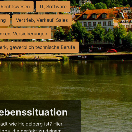
Rechtswesen
IT, Software
ung
Vertrieb, Verkauf, Sales
nken, Versicherungen
rk, gewerblich technische Berufe
Lebenssituation
tadt wie Heidelberg ist? Hier
njobs, die perfekt zu deinem