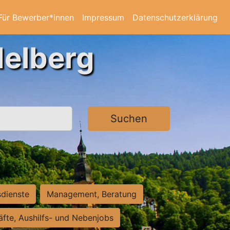
Für Bewerber*innen
Impressum
Datenschutzerklärung
delberg
Suchen
sdienste
Management, Beratung
räfte, Aushilfs- und Nebenjobs