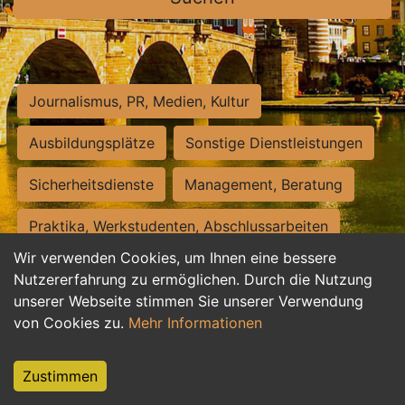
Journalismus, PR, Medien, Kultur
Ausbildungsplätze
Sonstige Dienstleistungen
Sicherheitsdienste
Management, Beratung
Praktika, Werkstudenten, Abschlussarbeiten
Wir verwenden Cookies, um Ihnen eine bessere
Personalwesen
Assistenz, Sekretariat
Nutzererfahrung zu ermöglichen. Durch die Nutzung
unserer Webseite stimmen Sie unserer Verwendung
Hilfskräfte, Aushilfs- und Nebenjobs
von Cookies zu.
Mehr Informationen
Einkauf, Logistik, Materialwirtschaft
Zustimmen
Weiterbildung, Studium, duale Ausbildung