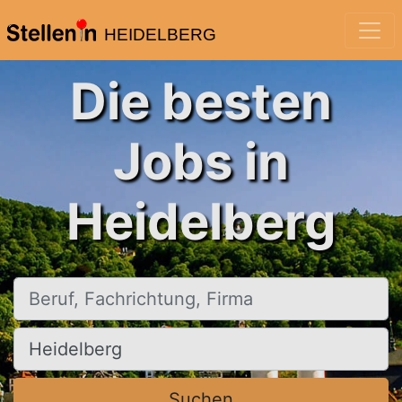
HEIDELBERG
Die besten
Jobs in
Heidelberg
Beruf, Fachrichtung, Firma
Ort, Stadt
Suchen