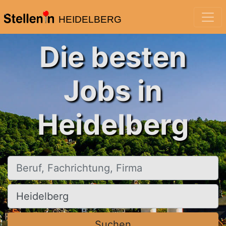
HEIDELBERG
Die besten
Jobs in
Heidelberg
Beruf, Fachrichtung, Firma
Ort, Stadt
Suchen