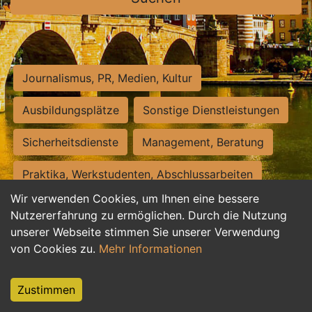
Journalismus, PR, Medien, Kultur
Ausbildungsplätze
Sonstige Dienstleistungen
Sicherheitsdienste
Management, Beratung
Praktika, Werkstudenten, Abschlussarbeiten
Wir verwenden Cookies, um Ihnen eine bessere
Personalwesen
Assistenz, Sekretariat
Nutzererfahrung zu ermöglichen. Durch die Nutzung
unserer Webseite stimmen Sie unserer Verwendung
Hilfskräfte, Aushilfs- und Nebenjobs
von Cookies zu.
Mehr Informationen
Einkauf, Logistik, Materialwirtschaft
Zustimmen
Weiterbildung, Studium, duale Ausbildung