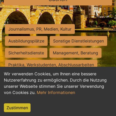
Journalismus, PR, Medien, Kultur
Ausbildungsplätze
Sonstige Dienstleistungen
Sicherheitsdienste
Management, Beratung
Praktika, Werkstudenten, Abschlussarbeiten
Wir verwenden Cookies, um Ihnen eine bessere
Personalwesen
Assistenz, Sekretariat
Nutzererfahrung zu ermöglichen. Durch die Nutzung
unserer Webseite stimmen Sie unserer Verwendung
Hilfskräfte, Aushilfs- und Nebenjobs
von Cookies zu.
Mehr Informationen
Einkauf, Logistik, Materialwirtschaft
Zustimmen
Weiterbildung, Studium, duale Ausbildung