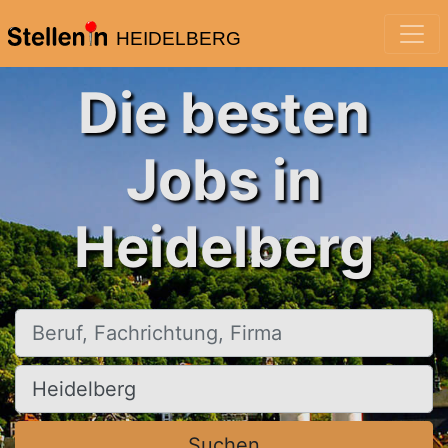
HEIDELBERG
Die besten
Jobs in
Heidelberg
Beruf, Fachrichtung, Firma
Ort, Stadt
Suchen